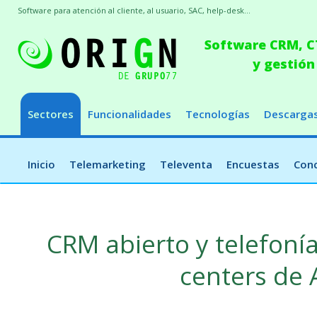
Software para atención al cliente, al usuario, SAC, help-desk...
Software CRM, CT
y gestión
Sectores
Funcionalidades
Tecnologías
Descarga
Inicio
Telemarketing
Televenta
Encuestas
Conc
CRM abierto y telefonía
centers de 