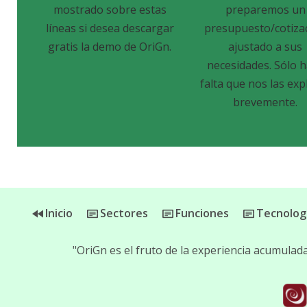
mostrado sobre estas
preparemos un
líneas si desea descargar
presupuesto/cotiza
gratis la demo de OriGn.
ajustado a sus
necesidades. Sólo 
falta que nos las exp
brevemente.
Inicio
Sectores
Funciones
Tecnolog
"OriGn es el fruto de la experiencia acumula