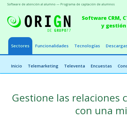
Software de atención al alumno — Programa de captación de alumnos
Software CRM, CT
y gestión
Sectores
Funcionalidades
Tecnologías
Descarga
Inicio
Telemarketing
Televenta
Encuestas
Conc
Gestione las relaciones
con una m