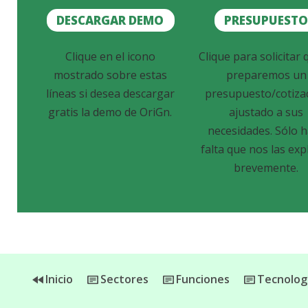
DESCARGAR DEMO
PRESUPUEST
Clique en el icono
Clique para solicitar 
mostrado sobre estas
preparemos un
líneas si desea descargar
presupuesto/cotiza
gratis la demo de OriGn.
ajustado a sus
necesidades. Sólo 
falta que nos las exp
brevemente.
Inicio
Sectores
Funciones
Tecnolog