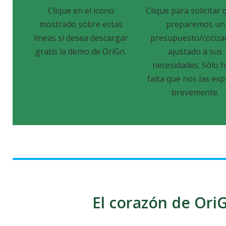
Clique en el icono
Clique para solicitar 
mostrado sobre estas
preparemos un
líneas si desea descargar
presupuesto/cotiza
gratis la demo de OriGn.
ajustado a sus
necesidades. Sólo 
falta que nos las exp
brevemente.
El corazón de OriG