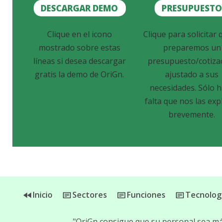
DESCARGAR DEMO
PRESUPUEST
Clique en el icono
Clique para solicitar 
mostrado sobre estas
preparemos un
líneas si desea descargar
presupuesto/cotiza
gratis la demo de OriGn.
ajustado a sus
necesidades. Sólo 
falta que nos las exp
brevemente.
Inicio
Sectores
Funciones
Tecnolog
"OriGn consigue que su personal sea más