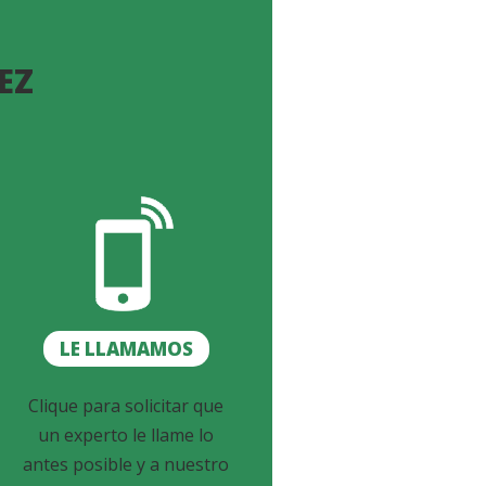
EZ
LE LLAMAMOS
Clique para solicitar que
un experto le llame lo
antes posible y a nuestro