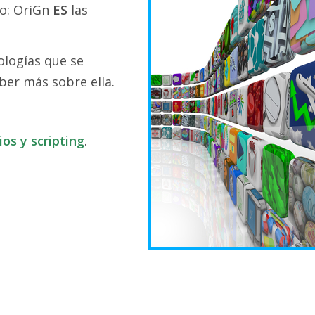
to: OriGn
ES
las
ologías que se
ber más sobre ella.
os y scripting
.