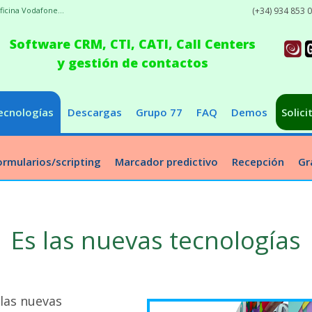
ficina Vodafone...
(+34) 934 853 
Software CRM, CTI, CATI, Call Centers
y gestión de contactos
ecnologías
Descargas
Grupo 77
FAQ
Demos
Solici
ormularios/scripting
Marcador predictivo
Recepción
Gr
Es las nuevas tecnologías
las nuevas