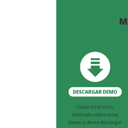
M
DESCARGAR DEMO
Clique en el icono
mostrado sobre estas
líneas si desea descargar