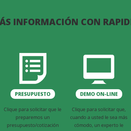
ÁS INFORMACIÓN CON RAPID
PRESUPUESTO
DEMO ON-LINE
Clique para solicitar que le
Clique para solicitar que,
preparemos un
cuando a usted le sea más
presupuesto/cotización
cómodo, un experto le