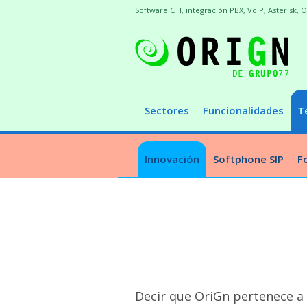
Software CTI, integración PBX, VoIP, Asterisk, O
Sectores
Funcionalidades
T
Innovación
Softphone SIP
F
Decir que OriGn pertenece a 