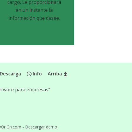
cargo. Le proporcionará
en un instante la
información que desee.
Descarga
Info
Arriba
software para empresas"
@OriGn.com
-
Descargar demo