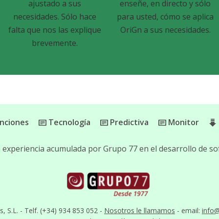
ajustado a sus
enseñe, en directo y sólo
necesidades. Sólo hace
para usted, cómo se aplica
falta que nos las explique
OriGn a sus necesidades.
brevemente.
nciones
Tecnología
Predictiva
Monitor
la experiencia acumulada por Grupo 77 en el desarrollo de 
S.L. - Telf. (+34) 934 853 052 -
Nosotros le llamamos
- email:
info