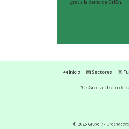
gratis la demo de OriGn.
Inicio
Sectores
Fu
"OriGn es el fruto de 
© 2025 Grupo 77 Ordenadores, 