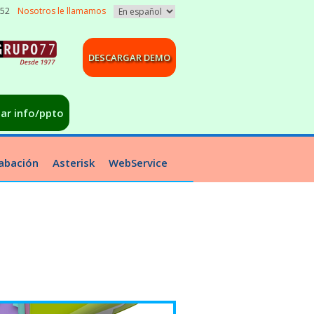
052
Nosotros le llamamos
DESCARGAR DEMO
tar info/ppto
abación
Asterisk
WebService