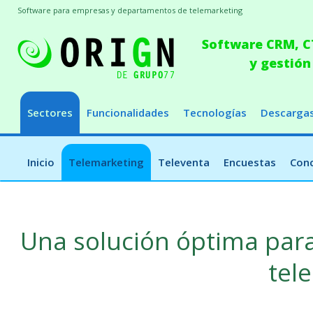
Software para empresas y departamentos de telemarketing
Software CRM, CT
y gestión
Sectores
Funcionalidades
Tecnologías
Descarga
Inicio
Telemarketing
Televenta
Encuestas
Conc
Una solución óptima par
tel