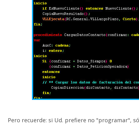
Pero recuerde: si Ud. prefiere no "programar", só