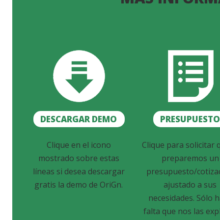
DESCARGAR DEMO
PRESUPUEST
Clique en el icono
Clique para solicitar 
mostrado sobre estas
preparemos un
líneas si desea descargar
presupuesto/cotiza
gratis la demo de OriGn.
ajustado a sus
necesidades. Sólo 
falta que nos las exp