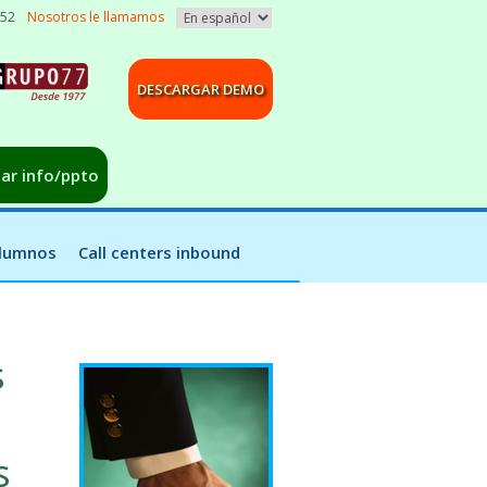
052
Nosotros le llamamos
DESCARGAR DEMO
tar info/ppto
alumnos
Call centers inbound
s
s