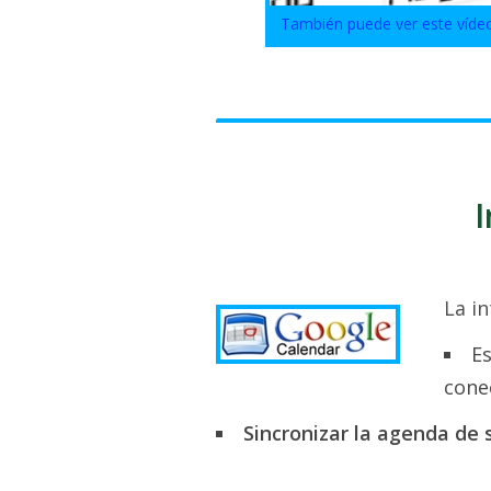
También puede ver este víde
La i
Es
cone
Sincronizar la agenda de 