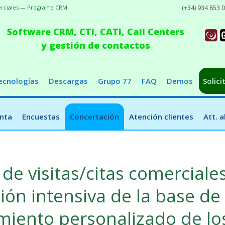
merciales — Programa CRM
(+34) 934 853 
Software CRM, CTI, CATI, Call Centers
y gestión de contactos
ecnologías
Descargas
Grupo 77
FAQ
Demos
Solici
nta
Encuestas
Concertación
Atención clientes
Att. 
de visitas/citas comerciale
ión intensiva de la base de
miento personalizado de lo