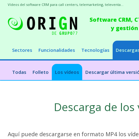
Vídeos del software CRM para call centers, telemarketing, televenta...
Software CRM, CT
y gestión
Sectores
Funcionalidades
Tecnologías
Descarga
Todas
Folleto
Los vídeos
Descargar última versi
Descarga de los
Aquí puede descargarse en formato MP4 los víde