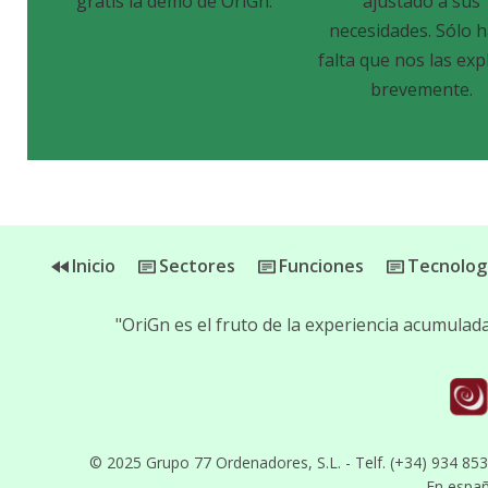
gratis la demo de OriGn.
ajustado a sus
necesidades. Sólo 
falta que nos las exp
brevemente.
Inicio
Sectores
Funciones
Tecnolog
"OriGn es el fruto de la experiencia acumula
© 2025 Grupo 77 Ordenadores, S.L. - Telf. (+34) 934 85
En espa