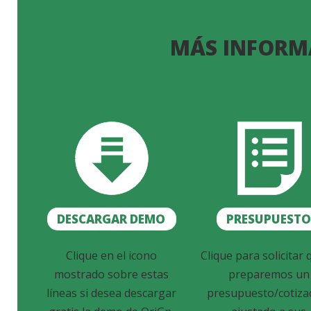
MÁS INFORM
DESCARGAR DEMO
PRESUPUEST
Clique en el icono
Clique para solicitar 
mostrado sobre estas
preparemos un
líneas si desea descargar
presupuesto/cotiza