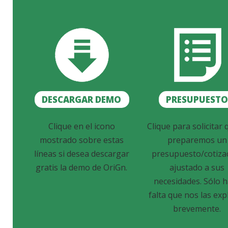
DESCARGAR DEMO
PRESUPUEST
Clique en el icono
Clique para solicitar 
mostrado sobre estas
preparemos un
líneas si desea descargar
presupuesto/cotiza
gratis la demo de OriGn.
ajustado a sus
necesidades. Sólo 
falta que nos las exp
brevemente.