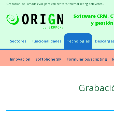
Grabación de llamadas/voz para call centers, telemarketing, televenta...
Software CRM, CT
y gestión
Sectores
Funcionalidades
Tecnologías
Descarga
Innovación
Softphone SIP
Formularios/scripting
Grabaci