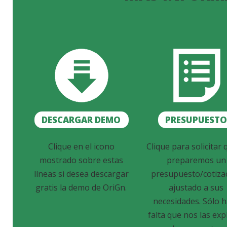
DESCARGAR DEMO
PRESUPUEST
Clique en el icono
Clique para solicitar 
mostrado sobre estas
preparemos un
líneas si desea descargar
presupuesto/cotiza
gratis la demo de OriGn.
ajustado a sus
necesidades. Sólo 
falta que nos las exp