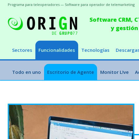
Programa para teleoperadores — Software para operador de telemarketing
Software CRM, CT
y gestión
Sectores
Funcionalidades
Tecnologías
Descarga
Todo en uno
Escritorio de Agente
Monitor L!ve
A