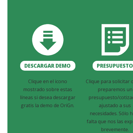
DESCARGAR DEMO
PRESUPUEST
Clique en el icono
Clique para solicitar 
mostrado sobre estas
preparemos un
líneas si desea descargar
presupuesto/cotiza
gratis la demo de OriGn.
ajustado a sus
necesidades. Sólo 
falta que nos las exp
brevemente.