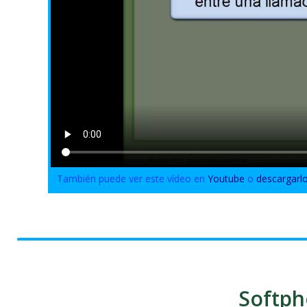
También puede ver este vídeo en
Youtube
o
descargarl
Softph