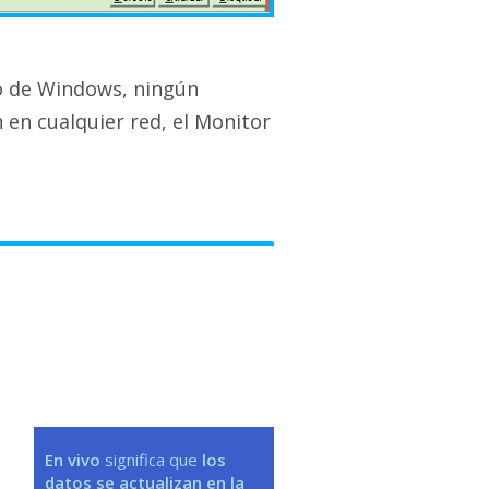
io de Windows, ningún
n en cualquier red, el Monitor
En vivo
significa que
los
datos se actualizan en la