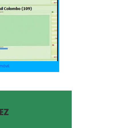
móvil.
EZ