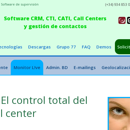
 Software de supervisión
(+34) 934 853 
Software CRM, CTI, CATI, Call Centers
y gestión de contactos
ecnologías
Descargas
Grupo 77
FAQ
Demos
Solici
ente
Monitor L!ve
Admin. BD
E-mailings
Geolocalizac
El control total del
ll center