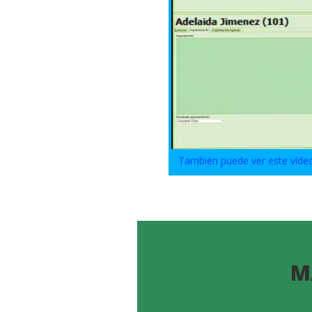
También puede ver este víde
M