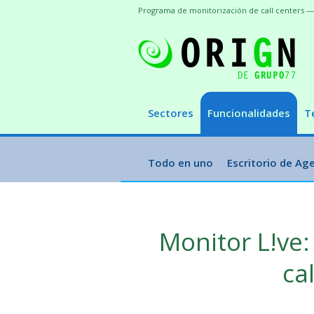
Programa de monitorización de call centers —
Sectores
Funcionalidades
T
Todo en uno
Escritorio de Ag
Monitor L!ve: 
ca