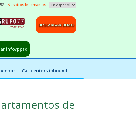
052
Nosotros le llamamos
DESCARGAR DEMO
tar info/ppto
alumnos
Call centers inbound
partamentos de