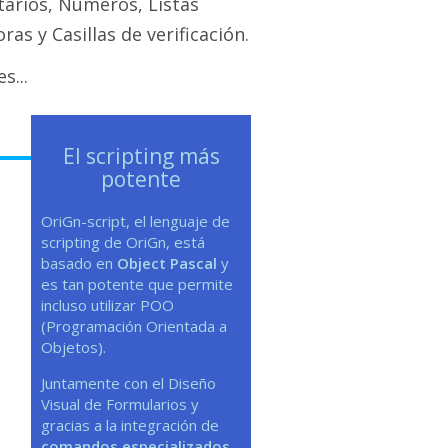
tarios, Números, Listas
as y Casillas de verificación.
s...
El scripting más
potente
OriGn-script, el lenguaje de
scripting de OriGn, está
basado en
Object Pascal
y
es tan potente que permite
incluso utilizar POO
(Programación Orientada a
Objetos).
Juntamente con el Diseño
Visual de Formularios y
gracias a la integración de
comandos especializados