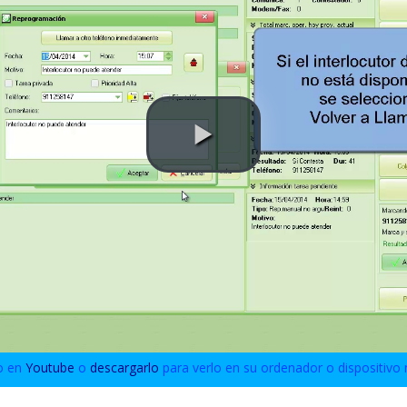
o en
Youtube
o
descargarlo
para verlo en su ordenador o dispositivo 