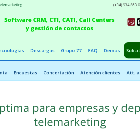
telemarketing
(+34) 934 853 
Software CRM, CTI, CATI, Call Centers
y gestión de contactos
ecnologías
Descargas
Grupo 77
FAQ
Demos
Solici
nta
Encuestas
Concertación
Atención clientes
Att. 
óptima para empresas y de
telemarketing