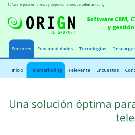
Software para empresas y departamentos de telemarketing
Software CRM, CT
y gestión
Sectores
Funcionalidades
Tecnologías
Descarga
Inicio
Telemarketing
Televenta
Encuestas
Conc
Una solución óptima par
tel