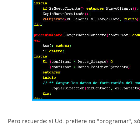
Pero recuerde: si Ud. prefiere no "programar", só