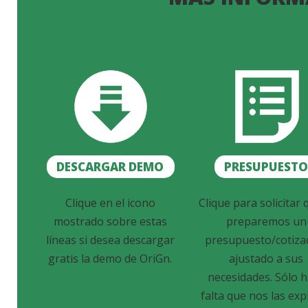
DESCARGAR DEMO
PRESUPUEST
Clique en el icono
Clique para solicitar 
mostrado sobre estas
preparemos un
líneas si desea descargar
presupuesto/cotiza
gratis la demo de OriGn.
ajustado a sus
necesidades. Sólo 
falta que nos las exp