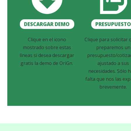
DESCARGAR DEMO
PRESUPUEST
Clique en el icono
Clique para solicitar 
mostrado sobre estas
preparemos un
líneas si desea descargar
presupuesto/cotiza
gratis la demo de OriGn.
ajustado a sus
necesidades. Sólo 
falta que nos las exp
brevemente.