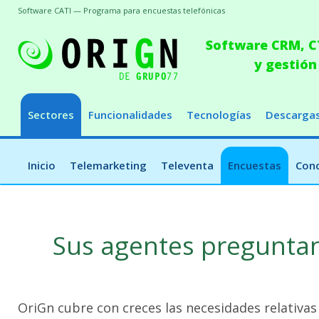
Software CATI — Programa para encuestas telefónicas
Software CRM, CT
y gestión
Sectores
Funcionalidades
Tecnologías
Descarga
Inicio
Telemarketing
Televenta
Encuestas
Conc
Sus agentes preguntan
OriGn cubre con creces las necesidades relativas