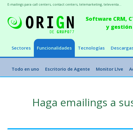
E-mailings para call centers, contact centers, telemarketing, televenta...
Software CRM, CT
y gestión
Sectores
Funcionalidades
Tecnologías
Descarga
Todo en uno
Escritorio de Agente
Monitor L!ve
A
Haga emailings a su