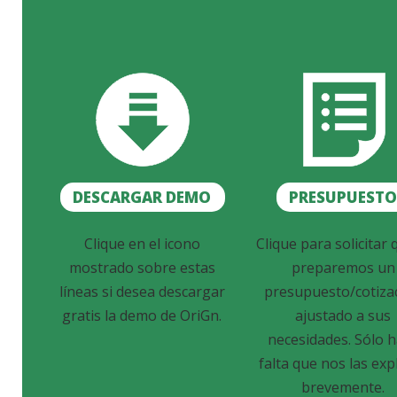
DESCARGAR DEMO
PRESUPUEST
Clique en el icono
Clique para solicitar 
mostrado sobre estas
preparemos un
líneas si desea descargar
presupuesto/cotiza
gratis la demo de OriGn.
ajustado a sus
necesidades. Sólo 
falta que nos las exp
brevemente.