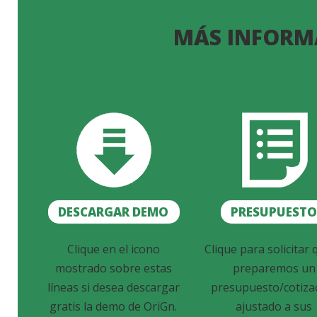
MÁS INFORM
DESCARGAR DEMO
PRESUPUEST
Clique en el icono
Clique para solicitar 
mostrado sobre estas
preparemos un
líneas si desea descargar
presupuesto/cotiza
gratis la demo de OriGn.
ajustado a sus