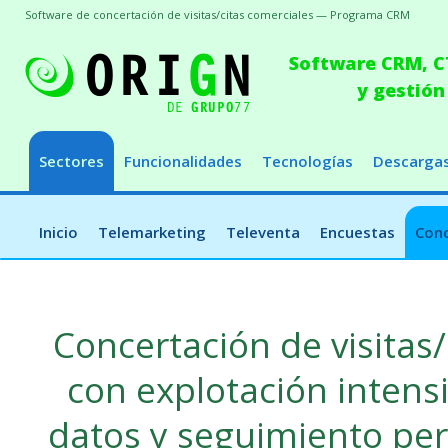
Software de concertación de visitas/citas comerciales — Programa CRM
Software CRM, CT
y gestión
Sectores
Funcionalidades
Tecnologías
Descarga
Inicio
Telemarketing
Televenta
Encuestas
Conc
Concertación de visitas
con explotación intens
datos y seguimiento per