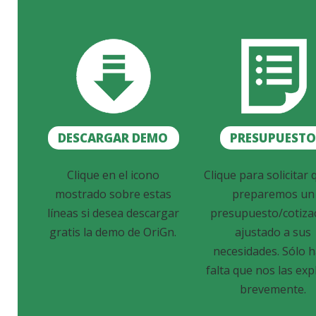
DESCARGAR DEMO
PRESUPUEST
Clique en el icono
Clique para solicitar 
mostrado sobre estas
preparemos un
líneas si desea descargar
presupuesto/cotiza
gratis la demo de OriGn.
ajustado a sus
necesidades. Sólo 
falta que nos las exp
brevemente.