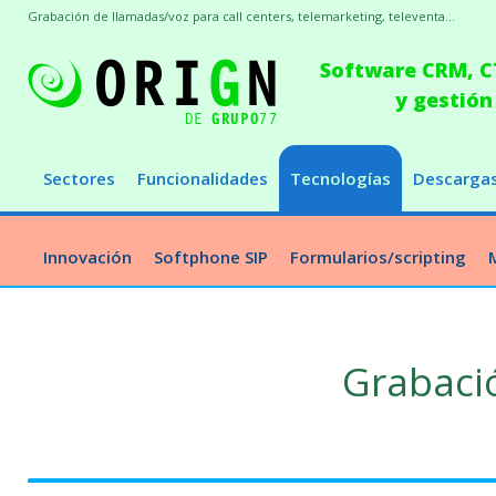
Grabación de llamadas/voz para call centers, telemarketing, televenta...
Software CRM, CT
y gestión
Sectores
Funcionalidades
Tecnologías
Descarga
Innovación
Softphone SIP
Formularios/scripting
Grabaci