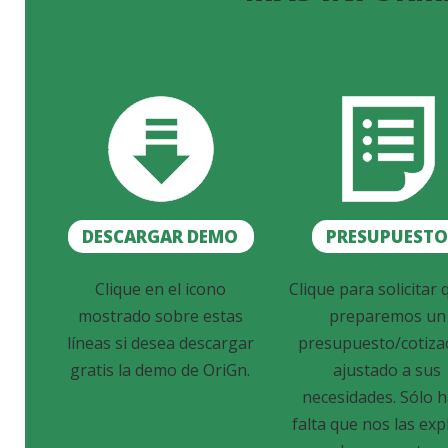
DESCARGAR DEMO
PRESUPUEST
Clique en el icono
Clique para solicitar 
mostrado sobre estas
preparemos un
líneas si desea descargar
presupuesto/cotiza
gratis la demo de OriGn.
ajustado a sus
necesidades. Sólo 
falta que nos las exp