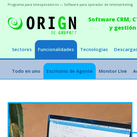
Programa para teleoperadores — Software para operador de telemarketing
Software CRM, CT
y gestión
Sectores
Funcionalidades
Tecnologías
Descarga
Todo en uno
Escritorio de Agente
Monitor L!ve
A