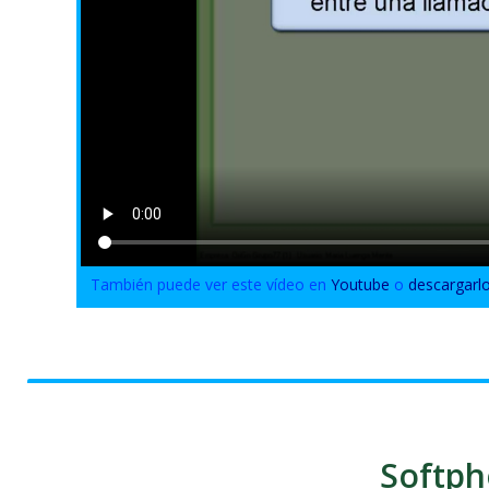
También puede ver este vídeo en
Youtube
o
descargarl
Softph