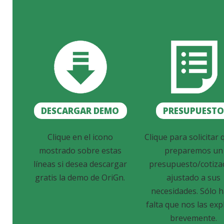
DESCARGAR DEMO
PRESUPUEST
Clique en el icono
Clique para solicitar 
mostrado sobre estas
preparemos un
líneas si desea descargar
presupuesto/cotiza
gratis la demo de OriGn.
ajustado a sus
necesidades. Sólo 
falta que nos las exp
brevemente.