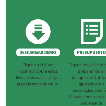
DESCARGAR DEMO
PRESUPUEST
Clique en el icono
Clique para solicitar 
mostrado sobre estas
preparemos un
líneas si desea descargar
presupuesto/cotiza
gratis la demo de OriGn.
ajustado a sus
necesidades. Sólo 
falta que nos las exp
brevemente.