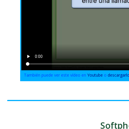
También puede ver este vídeo en
Youtube
o
descargarl
Softph