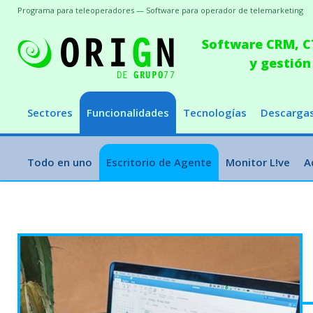
Programa para teleoperadores — Software para operador de telemarketing
Software CRM, CT
y gestión
Sectores
Funcionalidades
Tecnologías
Descarga
Todo en uno
Escritorio de Agente
Monitor L!ve
A