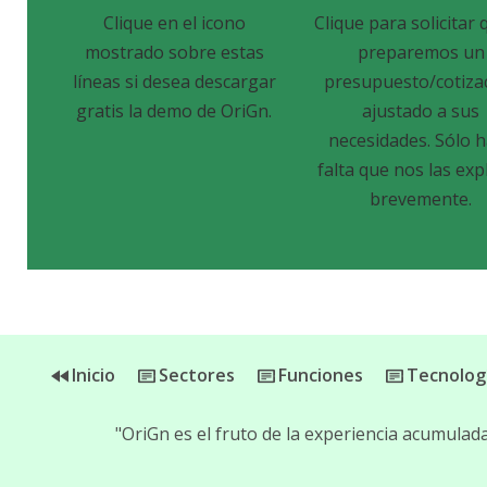
Clique en el icono
Clique para solicitar 
mostrado sobre estas
preparemos un
líneas si desea descargar
presupuesto/cotiza
gratis la demo de OriGn.
ajustado a sus
necesidades. Sólo 
falta que nos las exp
brevemente.
Inicio
Sectores
Funciones
Tecnolog
"OriGn es el fruto de la experiencia acumula