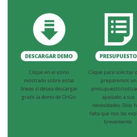
DESCARGAR DEMO
PRESUPUEST
Clique en el icono
Clique para solicitar 
mostrado sobre estas
preparemos un
líneas si desea descargar
presupuesto/cotiza
gratis la demo de OriGn.
ajustado a sus
necesidades. Sólo 
falta que nos las exp
brevemente.