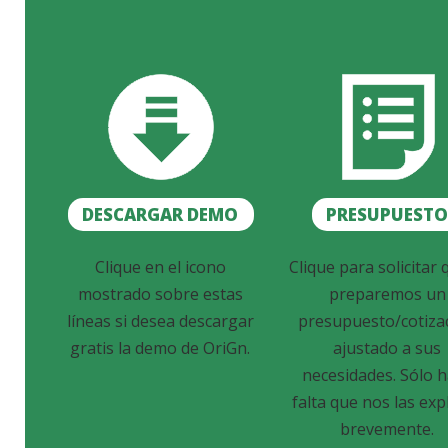
DESCARGAR DEMO
PRESUPUEST
Clique en el icono
Clique para solicitar 
mostrado sobre estas
preparemos un
líneas si desea descargar
presupuesto/cotiza
gratis la demo de OriGn.
ajustado a sus
necesidades. Sólo 
falta que nos las exp
brevemente.