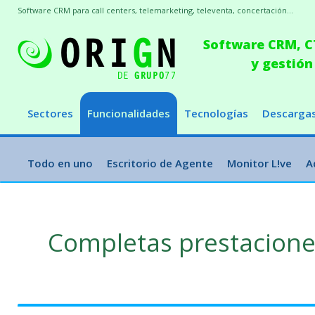
Software CRM para call centers, telemarketing, televenta, concertación...
Software CRM, CT
y gestión
Sectores
Funcionalidades
Tecnologías
Descarga
Todo en uno
Escritorio de Agente
Monitor L!ve
A
Completas prestacion