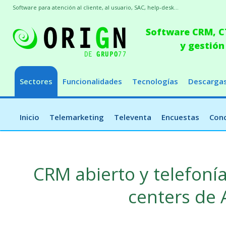
Software para atención al cliente, al usuario, SAC, help-desk...
Software CRM, CT
y gestión
Sectores
Funcionalidades
Tecnologías
Descarga
Inicio
Telemarketing
Televenta
Encuestas
Conc
CRM abierto y telefonía
centers de 