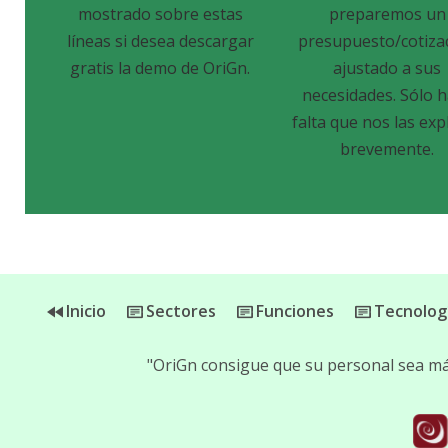
mostrado sobre estas
preparemos un
líneas si desea descargar
presupuesto/cotiza
gratis la demo de OriGn.
ajustado a sus
necesidades. Sólo 
falta que nos las exp
brevemente.
Inicio
Sectores
Funciones
Tecnolog
"OriGn consigue que su personal sea más