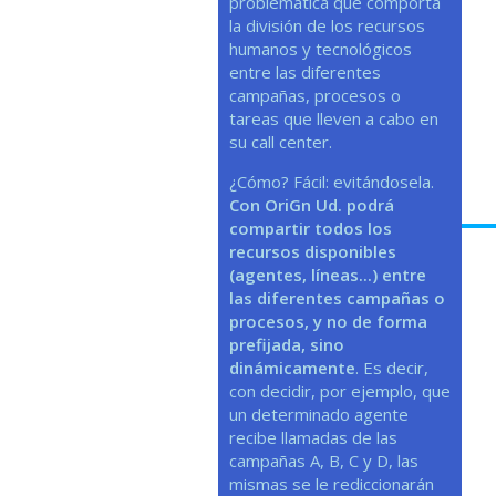
problemática que comporta
la división de los recursos
humanos y tecnológicos
entre las diferentes
campañas, procesos o
tareas que lleven a cabo en
su call center.
¿Cómo? Fácil: evitándosela.
Con OriGn Ud. podrá
compartir todos los
recursos disponibles
(agentes, líneas...) entre
las diferentes campañas o
procesos, y no de forma
prefijada, sino
dinámicamente
. Es decir,
con decidir, por ejemplo, que
un determinado agente
recibe llamadas de las
campañas A, B, C y D, las
mismas se le rediccionarán