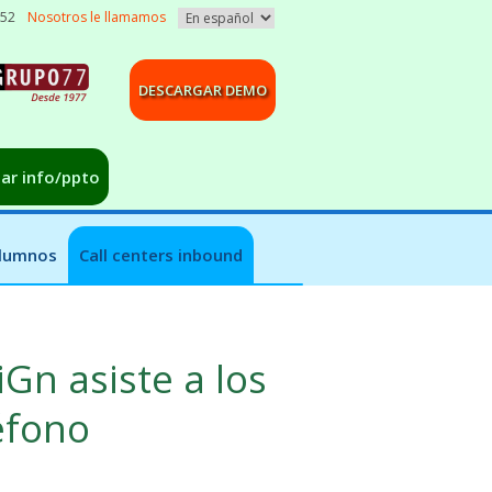
052
Nosotros le llamamos
DESCARGAR DEMO
tar info/ppto
alumnos
Call centers inbound
iGn asiste a los
éfono