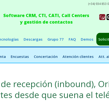
(+34) 934 853 
Software CRM, CTI, CATI, Call Centers
y gestión de contactos
ecnologías
Descargas
Grupo 77
FAQ
Demos
Solici
nta
Encuestas
Concertación
Atención clientes
Att. 
 de recepción (inbound), Or
tes desde que suena el tel