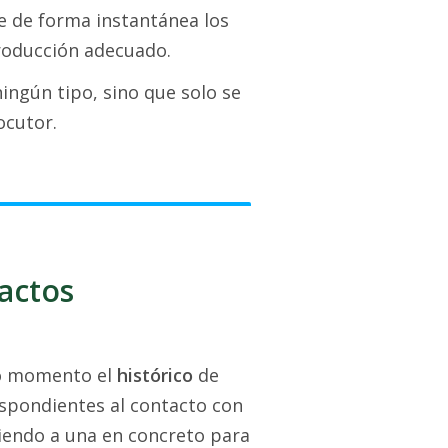
te de forma instantánea los
troducción adecuado.
ingún tipo, sino que solo se
ocutor.
actos
odo momento el
histórico
de
espondientes al contacto con
diendo a una en concreto para