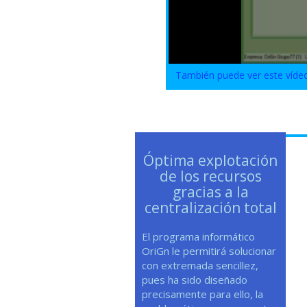
También puede ver este víde
Óptima explotación
de los recursos
gracias a la
centralización total
El programa informático
OriGn le permitirá solucionar
con extremada sencillez,
pues ha sido diseñado
precisamente para ello, la