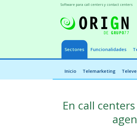
Software para call centers y contact centers
Sectores
Funcionalidades
T
Inicio
Telemarketing
Televe
En call centers
agen