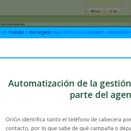
o en
Youtube
o
descargarlo
para verlo en su ordenador o dispositivo 
Automatización de la gestión
parte del age
OriGn identifica tanto el teléfono de cabecera po
contacto, por lo que sabe de qué campaña o dep