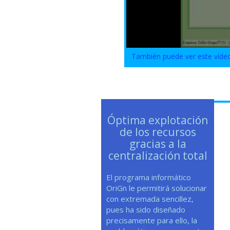
También puede ver este víde
Óptima explotación
de los recursos
gracias a la
centralización total
El programa informático
OriGn le permitirá solucionar
con extremada sencillez,
pues ha sido diseñado
precisamente para ello, la