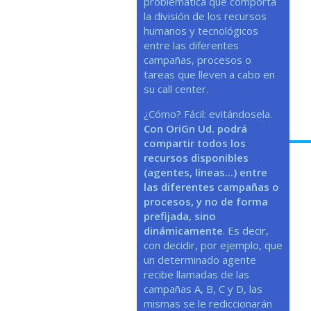
problemática que comporta
la división de los recursos
humanos y tecnológicos
entre las diferentes
campañas, procesos o
tareas que lleven a cabo en
su call center.
¿Cómo? Fácil: evitándosela.
Con OriGn Ud. podrá
compartir todos los
recursos disponibles
(agentes, líneas...) entre
las diferentes campañas o
procesos, y no de forma
prefijada, sino
dinámicamente
. Es decir,
con decidir, por ejemplo, que
un determinado agente
recibe llamadas de las
campañas A, B, C y D, las
mismas se le rediccionarán