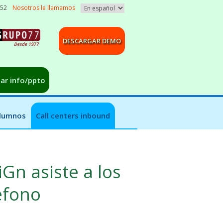
052
Nosotros le llamamos
DESCARGAR DEMO
tar info/ppto
alumnos
Call centers inbound
iGn asiste a los
éfono