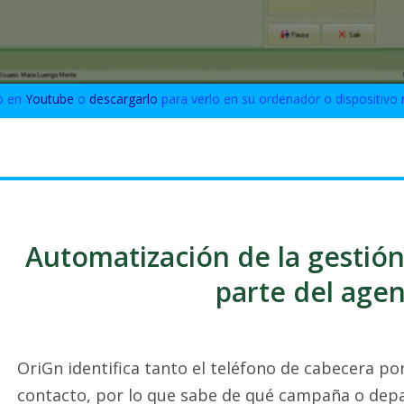
o en
Youtube
o
descargarlo
para verlo en su ordenador o dispositivo 
Automatización de la gestión
parte del age
OriGn identifica tanto el teléfono de cabecera po
contacto, por lo que sabe de qué campaña o dep