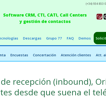
(+34) 934 853 
Software CRM, CTI, CATI, Call Centers
y gestión de contactos
ecnologías
Descargas
Grupo 77
FAQ
Demos
Solici
nta
Encuestas
Concertación
Atención clientes
Att. 
 de recepción (inbound), Or
tes desde que suena el tel