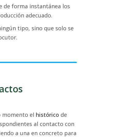
te de forma instantánea los
troducción adecuado.
ingún tipo, sino que solo se
ocutor.
actos
odo momento el
histórico
de
espondientes al contacto con
diendo a una en concreto para