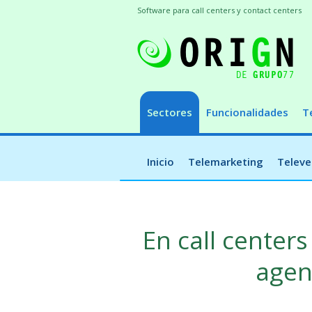
Software para call centers y contact centers
Sectores
Funcionalidades
T
Inicio
Telemarketing
Televe
En call centers
agen