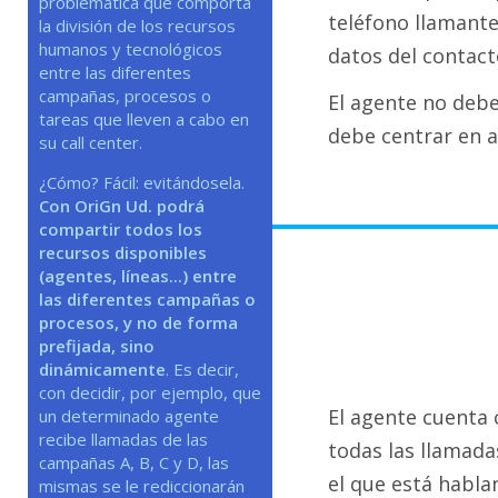
problemática que comporta
teléfono llamante
la división de los recursos
humanos y tecnológicos
datos del contact
entre las diferentes
campañas, procesos o
El agente no debe
tareas que lleven a cabo en
debe centrar en a
su call center.
¿Cómo? Fácil: evitándosela.
Con OriGn Ud. podrá
compartir todos los
recursos disponibles
(agentes, líneas...) entre
las diferentes campañas o
procesos, y no de forma
prefijada, sino
dinámicamente
. Es decir,
con decidir, por ejemplo, que
El agente cuenta 
un determinado agente
recibe llamadas de las
todas las llamada
campañas A, B, C y D, las
el que está habla
mismas se le rediccionarán