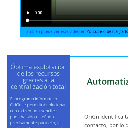
También puede ver este vídeo en
Youtube
o
descargarl
Óptima explotación
de los recursos
Automatiz
gracias a la
centralización total
El programa informático
OriGn le permitirá solucionar
con extremada sencillez,
OriGn identifica 
pues ha sido diseñado
precisamente para ello, la
contacto, por lo