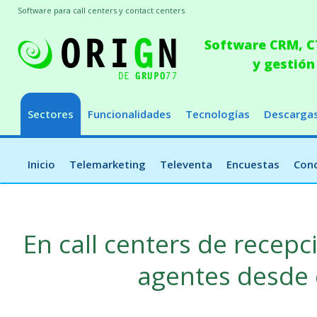
Software para call centers y contact centers
Software CRM, CT
y gestión
Sectores
Funcionalidades
Tecnologías
Descarga
Inicio
Telemarketing
Televenta
Encuestas
Conc
En call centers de recepc
agentes desde 