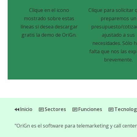
Clique en el icono
Clique para solicitar 
mostrado sobre estas
preparemos un
líneas si desea descargar
presupuesto/cotiza
gratis la demo de OriGn.
ajustado a sus
necesidades. Sólo 
falta que nos las exp
brevemente.
Inicio
Sectores
Funciones
Tecnolog
"OriGn es el software para telemarketing y call cent