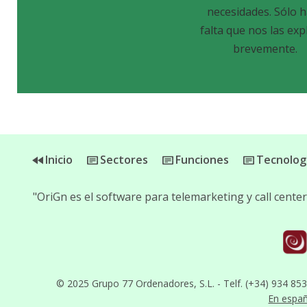
necesidades. Sólo 
falta que nos las exp
brevemente.
Inicio
Sectores
Funciones
Tecnolog
"OriGn es el software para telemarketing y call cent
© 2025 Grupo 77 Ordenadores, S.L. - Telf. (+34) 934 85
En espa