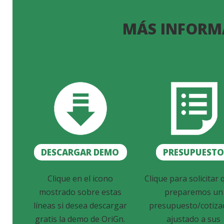
MÁS INFORM
DESCARGAR DEMO
PRESUPUEST
Clique en el icono
Clique para solicitar 
mostrado sobre estas
preparemos un
líneas si desea descargar
presupuesto/cotiza
gratis la demo de OriGn.
ajustado a sus