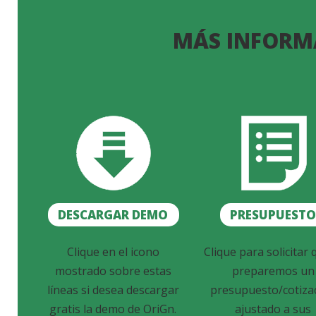
MÁS INFORM
DESCARGAR DEMO
PRESUPUEST
Clique en el icono
Clique para solicitar 
mostrado sobre estas
preparemos un
líneas si desea descargar
presupuesto/cotiza
gratis la demo de OriGn.
ajustado a sus