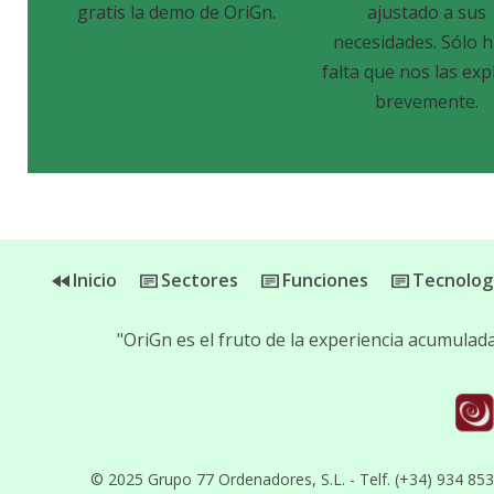
gratis la demo de OriGn.
ajustado a sus
necesidades. Sólo 
falta que nos las exp
brevemente.
Inicio
Sectores
Funciones
Tecnolog
"OriGn es el fruto de la experiencia acumula
© 2025 Grupo 77 Ordenadores, S.L. - Telf. (+34) 934 85