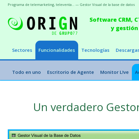
Programa de telemarketing, televenta... — Gestor Visual de la base de datos
Software CRM, CT
y gestión
Sectores
Funcionalidades
Tecnologías
Descarga
Todo en uno
Escritorio de Agente
Monitor L!ve
A
Un verdadero Gestor