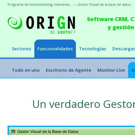
Programa de telemarketing, televenta... — Gestor Visual de la base de datos
Software CRM, CT
y gestión
Sectores
Funcionalidades
Tecnologías
Descarga
Todo en uno
Escritorio de Agente
Monitor L!ve
A
Un verdadero Gestor