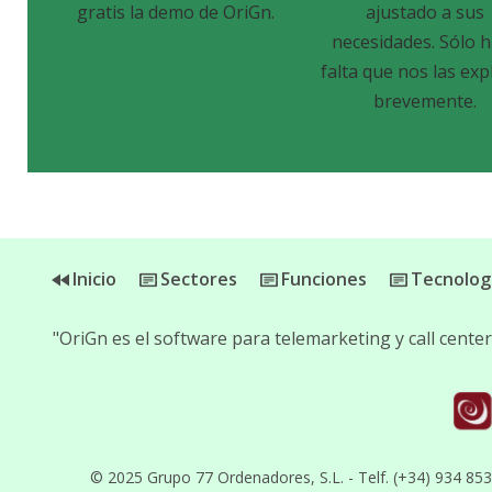
gratis la demo de OriGn.
ajustado a sus
necesidades. Sólo 
falta que nos las exp
brevemente.
Inicio
Sectores
Funciones
Tecnolog
"OriGn es el software para telemarketing y call cent
© 2025 Grupo 77 Ordenadores, S.L. - Telf. (+34) 934 85