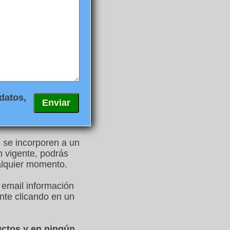
datos,
s se incorporen a un
n vigente, podrás
ualquier momento.
 email información
nte clicando en un
uctos y en ningún