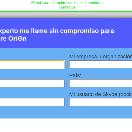
El software de optimización de llamadas y
contactos
xperto me llame sin compromiso para
re OriGn
Mi empresa u organización
País:
Mi usuario de Skype (opcio