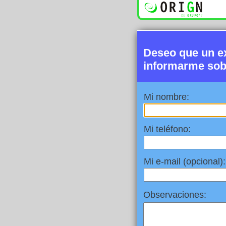
Deseo que un e
informarme sob
Mi nombre:
Mi teléfono:
Mi e-mail (opcional):
Observaciones: