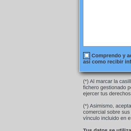
Comprendo y ace
así como recibir in
(*) Al marcar la cas
fichero gestionado p
ejercer tus derechos
(*) Asimismo, acept
comercial sobre sus 
vínculo incluido en e
Tus datos se utili