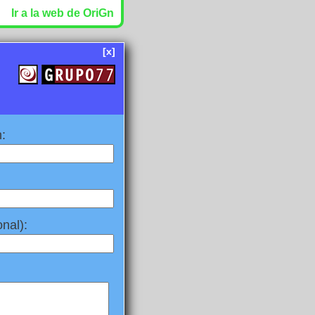
Ir a la web de OriGn
[x]
:
nal):