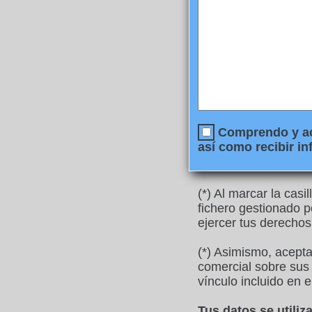
Comprendo y ace
así como recibir in
(*) Al marcar la cas
fichero gestionado p
ejercer tus derechos
(*) Asimismo, acept
comercial sobre sus 
vínculo incluido en e
Tus datos se utili