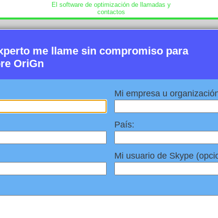
El software de optimización de llamadas y
contactos
xperto me llame sin compromiso para
re OriGn
Mi empresa u organización
País:
Mi usuario de Skype (opcio