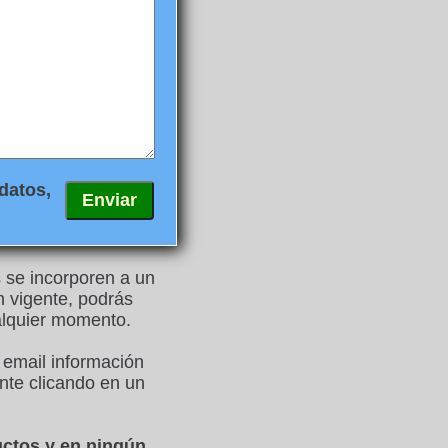
datos,
s se incorporen a un
n vigente, podrás
ualquier momento.
 email información
nte clicando en un
uctos y en ningún