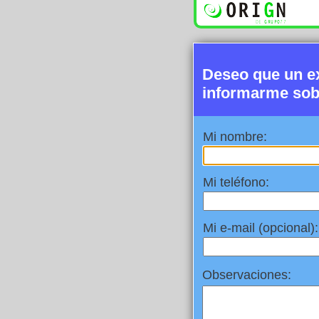
Deseo que un e
informarme sob
Mi nombre:
Mi teléfono:
Mi e-mail (opcional):
Observaciones: