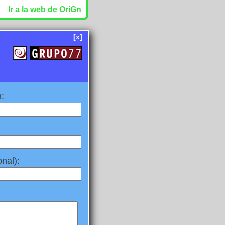
Ir a la web de OriGn
[x]
:
nal):