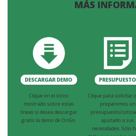
MÁS INFORM
DESCARGAR DEMO
PRESUPUEST
Clique en el icono
Clique para solicitar 
mostrado sobre estas
preparemos un
líneas si desea descargar
presupuesto/cotiza
gratis la demo de OriGn.
ajustado a sus
necesidades. Sólo 