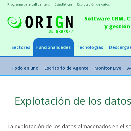
Programa para call centers — Estadísticas — Explotación de datos
Software CRM, CT
y gestión
Sectores
Funcionalidades
Tecnologías
Descarga
Todo en uno
Escritorio de Agente
Monitor L!ve
A
Explotación de los dato
La explotación de los datos almacenados en el so