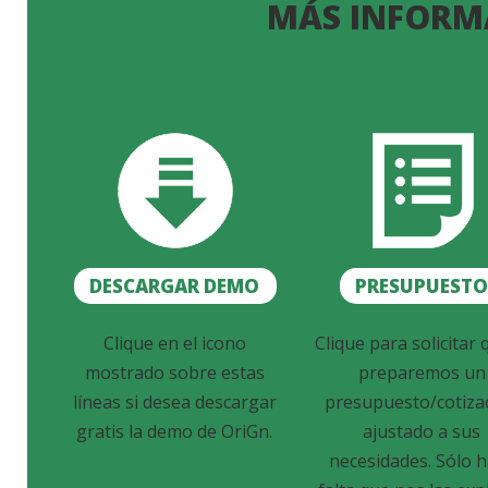
MÁS INFORM
DESCARGAR DEMO
PRESUPUEST
Clique en el icono
Clique para solicitar 
mostrado sobre estas
preparemos un
líneas si desea descargar
presupuesto/cotiza
gratis la demo de OriGn.
ajustado a sus
necesidades. Sólo 