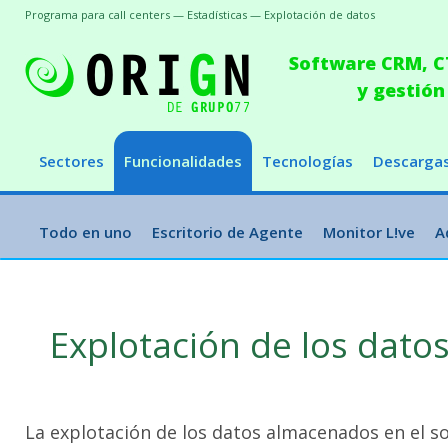
Programa para call centers — Estadísticas — Explotación de datos
Software CRM, CT
y gestión
Sectores
Funcionalidades
Tecnologías
Descarga
Todo en uno
Escritorio de Agente
Monitor L!ve
A
Explotación de los dato
La explotación de los datos almacenados en el so