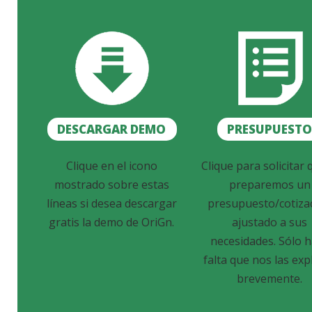
DESCARGAR DEMO
PRESUPUEST
Clique en el icono
Clique para solicitar 
mostrado sobre estas
preparemos un
líneas si desea descargar
presupuesto/cotiza
gratis la demo de OriGn.
ajustado a sus
necesidades. Sólo 
falta que nos las exp
brevemente.