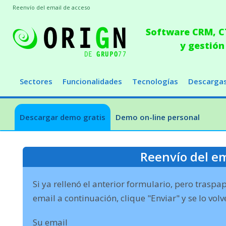
Reenvío del email de acceso
Software CRM, CT
y gestión
Sectores
Funcionalidades
Tecnologías
Descarga
Descargar demo gratis
Demo on-line personal
Reenvío del em
Si ya rellenó el anterior formulario, pero trasp
email a continuación, clique "Enviar" y se lo vol
Su email