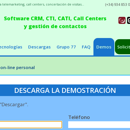
elemarketing, call centers, concertación de visitas...
(+34) 934 853 
Software CRM, CTI, CATI, Call Centers
y gestión de contactos
ecnologías
Descargas
Grupo 77
FAQ
Demos
Solici
on-line personal
DESCARGA LA DEMOSTRACIÓN
 "Descargar".
Teléfono