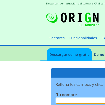
Descargar demostración del software CRM para t
Sectores
Funcionalidades
T
Descargar demo gratis
Demo 
Rellena los campos y clica
Tu nombre