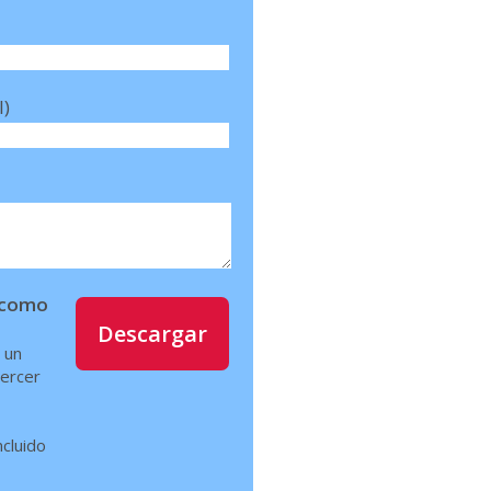
l)
í como
Descargar
 un
jercer
ncluido