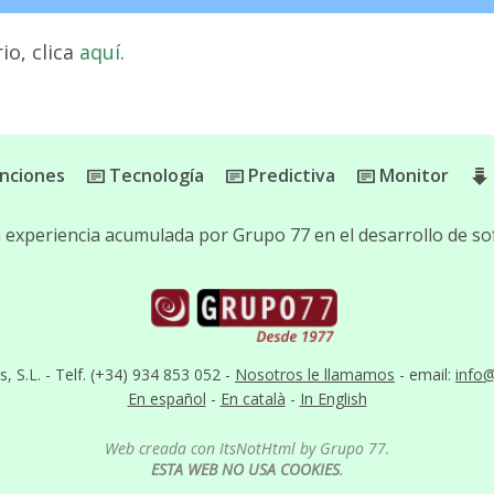
io, clica
aquí
.
nciones
Tecnología
Predictiva
Monitor
la experiencia acumulada por Grupo 77 en el desarrollo de 
S.L. - Telf. (+34) 934 853 052 -
Nosotros le llamamos
- email:
info
En español
-
En català
-
In English
Web creada con ItsNotHtml by Grupo 77.
ESTA WEB NO USA COOKIES
.