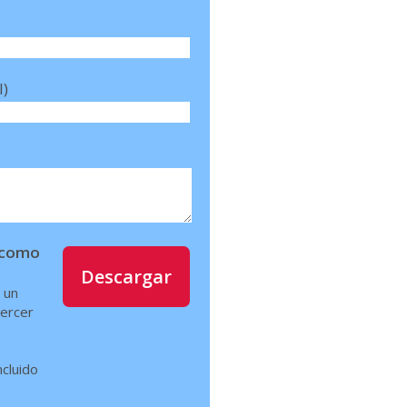
l)
í como
Descargar
 un
jercer
ncluido