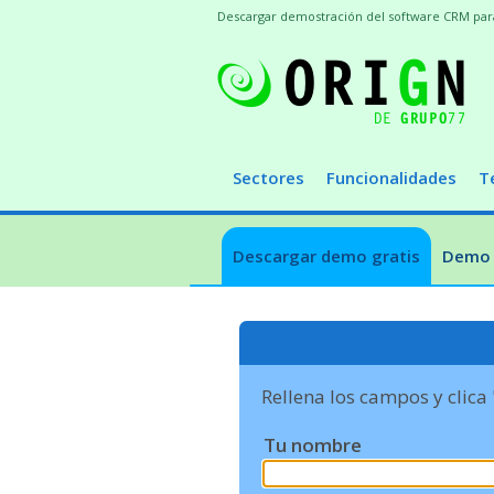
Descargar demostración del software CRM para t
Sectores
Funcionalidades
T
Descargar demo gratis
Demo 
Rellena los campos y clica
Tu nombre