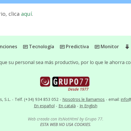
io, clica
aquí
.
nciones
Tecnología
Predictiva
Monitor
que su personal sea más productivo, por lo que le ahorra co
S.L. - Telf. (+34) 934 853 052 -
Nosotros le llamamos
- email:
info
En español
-
En català
-
In English
Web creada con ItsNotHtml by Grupo 77.
ESTA WEB NO USA COOKIES
.