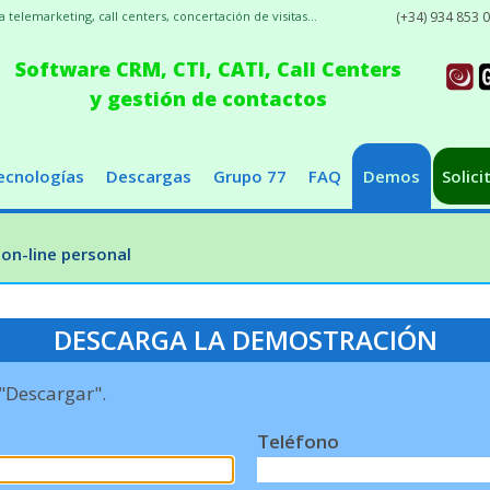
elemarketing, call centers, concertación de visitas...
(+34) 934 853 
Software CRM, CTI, CATI, Call Centers
y gestión de contactos
ecnologías
Descargas
Grupo 77
FAQ
Demos
Solici
on-line personal
DESCARGA LA DEMOSTRACIÓN
 "Descargar".
Teléfono