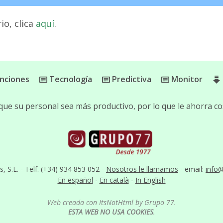
io, clica
aquí
.
nciones
Tecnología
Predictiva
Monitor
que su personal sea más productivo, por lo que le ahorra co
S.L. - Telf. (+34) 934 853 052 -
Nosotros le llamamos
- email:
info
En español
-
En català
-
In English
Web creada con ItsNotHtml by Grupo 77.
ESTA WEB NO USA COOKIES
.