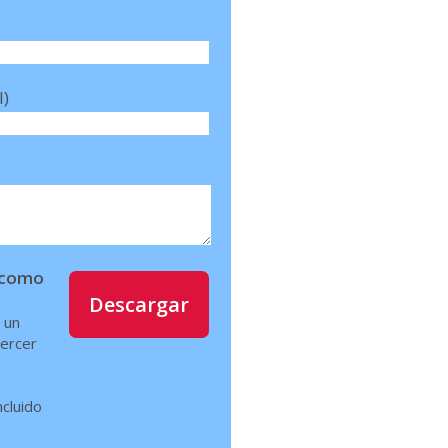
l)
í como
Descargar
 un
jercer
ncluido