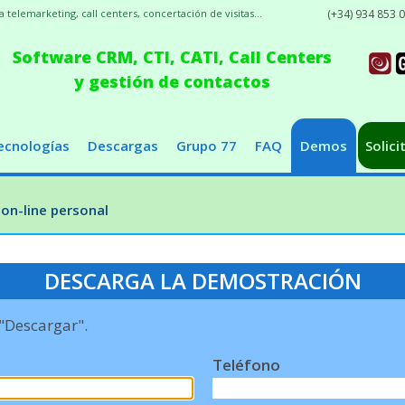
elemarketing, call centers, concertación de visitas...
(+34) 934 853 
Software CRM, CTI, CATI, Call Centers
y gestión de contactos
ecnologías
Descargas
Grupo 77
FAQ
Demos
Solici
on-line personal
DESCARGA LA DEMOSTRACIÓN
 "Descargar".
Teléfono