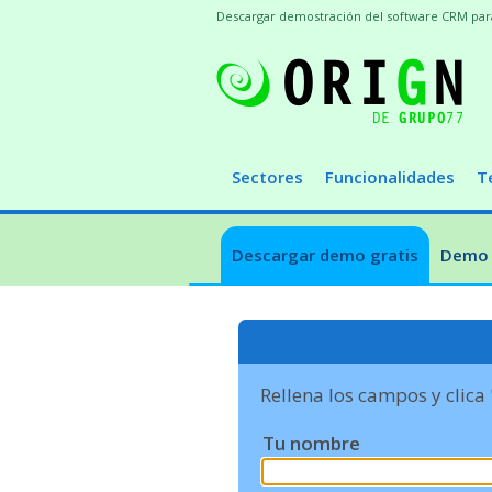
Descargar demostración del software CRM para t
Sectores
Funcionalidades
T
Descargar demo gratis
Demo 
Rellena los campos y clica
Tu nombre