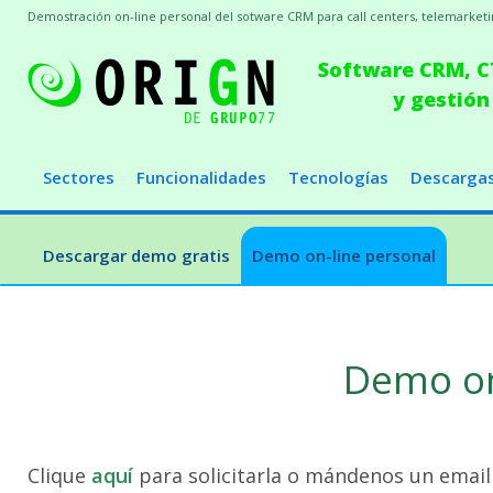
Demostración on-line personal del sotware CRM para call centers, telemarketin
Software CRM, CT
y gestión
Sectores
Funcionalidades
Tecnologías
Descarga
Descargar demo gratis
Demo on-line personal
Demo on
Clique
aquí
para solicitarla o mándenos un email