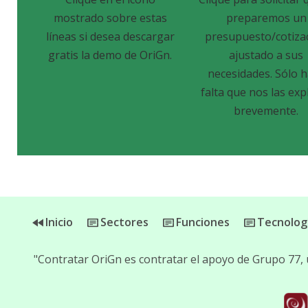
mostrado sobre estas
preparemos un
líneas si desea descargar
presupuesto/cotiza
gratis la demo de OriGn.
ajustado a sus
necesidades. Sólo 
falta que nos las exp
brevemente.
Inicio
Sectores
Funciones
Tecnolog
"Contratar OriGn es contratar el apoyo de Grupo 77,