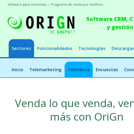
Software para televenta — Programa de venta por teléfono
Software CRM, CT
y gestión
Sectores
Funcionalidades
Tecnologías
Descarga
Inicio
Telemarketing
Televenta
Encuestas
Conc
Venda lo que venda, ve
más con OriGn