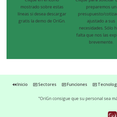
mostrado sobre estas
preparemos un
líneas si desea descargar
presupuesto/cotiza
gratis la demo de OriGn.
ajustado a sus
necesidades. Sólo 
falta que nos las exp
brevemente.
Inicio
Sectores
Funciones
Tecnolog
"OriGn consigue que su personal sea más