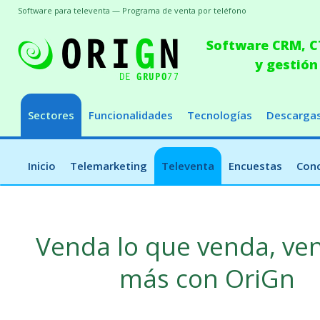
Software para televenta — Programa de venta por teléfono
Software CRM, CT
y gestión
Sectores
Funcionalidades
Tecnologías
Descarga
Inicio
Telemarketing
Televenta
Encuestas
Conc
Venda lo que venda, ve
más con OriGn