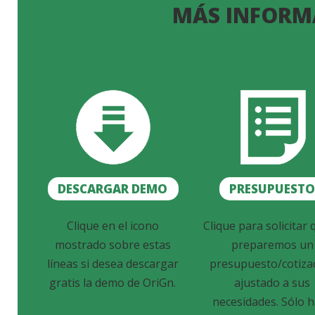
MÁS INFORM
DESCARGAR DEMO
PRESUPUEST
Clique en el icono
Clique para solicitar 
mostrado sobre estas
preparemos un
líneas si desea descargar
presupuesto/cotiza
gratis la demo de OriGn.
ajustado a sus
necesidades. Sólo 