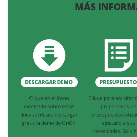
MÁS INFORM
DESCARGAR DEMO
PRESUPUEST
Clique en el icono
Clique para solicitar 
mostrado sobre estas
preparemos un
líneas si desea descargar
presupuesto/cotiza
gratis la demo de OriGn.
ajustado a sus
necesidades. Sólo 